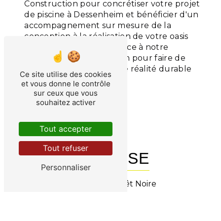
Construction pour concrétiser votre projet
de piscine à Dessenheim et bénéficier d'un
accompagnement sur mesure de la
conception à la réalisation de votre oasis
aquatique. Faites confiance à notre
expertise et notre passion pour faire de
votre rêve de piscine une réalité durable
Ce site utilise des cookies
et esthétique.
et vous donne le contrôle
sur ceux que vous
souhaitez activer
En savoir plus
Contactez-nous
Tout accepter
Tout refuser
ADRESSE
Personnaliser
6 Rue de la Forêt Noire
68127 Niederhergheim