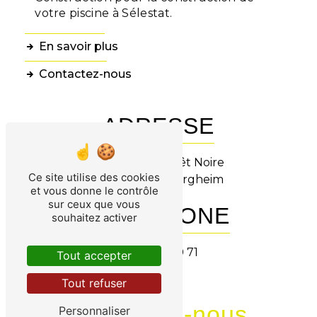
votre piscine à Sélestat.
En savoir plus
Contactez-nous
ADRESSE
6 Rue de la Forêt Noire
Ce site utilise des cookies
68127 Niederhergheim
et vous donne le contrôle
sur ceux que vous
TÉLÉPHONE
souhaitez activer
03 89 21 00 71
Tout accepter
Tout refuser
Contactez-nous
Personnaliser