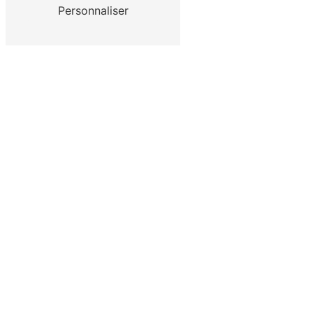
Contactez-nous
Personnaliser
ADRESSE
6 Rue de la Forêt Noire
68127 Niederhergheim
TÉLÉPHONE
03 89 21 00 71
Contactez-nous