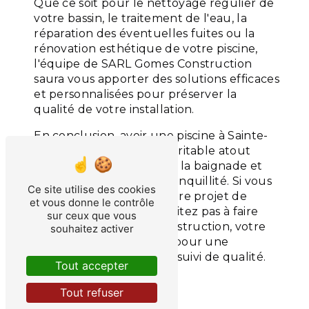
Que ce soit pour le nettoyage régulier de
votre bassin, le traitement de l'eau, la
réparation des éventuelles fuites ou la
rénovation esthétique de votre piscine,
l'équipe de SARL Gomes Construction
saura vous apporter des solutions efficaces
et personnalisées pour préserver la
qualité de votre installation.
En conclusion, avoir une piscine à Sainte-
Croix-en-Plaine est un véritable atout
pour profiter des joies de la baignade et
du farniente en toute tranquillité. Si vous
Ce site utilise des cookies
souhaitez concrétiser votre projet de
et vous donne le contrôle
piscine dans la ville, n'hésitez pas à faire
sur ceux que vous
appel à SARL Gomes Construction, votre
souhaitez activer
partenaire de confiance pour une
installation réussie et un suivi de qualité.
Tout accepter
En savoir plus
Tout refuser