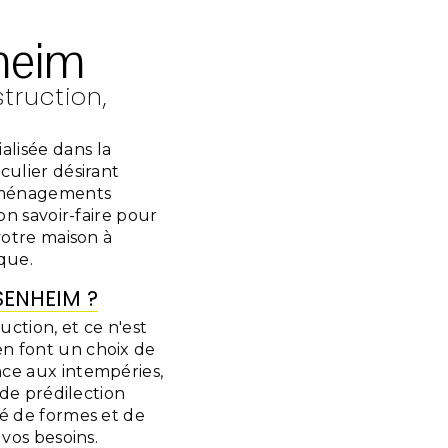
heim
ruction,
lisée dans la
culier désirant
 aménagements
on savoir-faire pour
votre maison à
que.
SENHEIM ?
ction, et ce n'est
en font un choix de
nce aux intempéries,
 de prédilection
té de formes et de
 vos besoins.