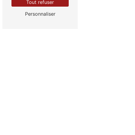
Tout refuser
En savoir plus
Personnaliser
Contactez-nous
ADRESSE
6 Rue de la Forêt Noire
68127 Niederhergheim
TÉLÉPHONE
03 89 21 00 71
Contactez-nous