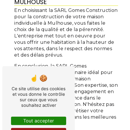
MULHOUSE
En choisissant la SARL Gomes Construction
pour la construction de votre maison
individuelle à Mulhouse, vous faites le
choix de la qualité et de la pérennité.
L'entreprise met tout en oeuvre pour
vous offrir une habitation à la hauteur de
vos attentes, dans le respect des normes
et des délais prévus.
En conclusion, la SARL Gomes
Construction est le partenaire idéal pour
la construction de votre maison
individuelle à Mulhouse. Son expertise, son
Ce site utilise des cookies
professionnalisme et son engagement en
et vous donne le contrôle
font un acteur de confiance dans le
sur ceux que vous
domaine de la construction. N'hésitez pas
souhaitez activer
à la contacter pour concrétiser votre
projet de construction dans les meilleures
Tout accepter
conditions.