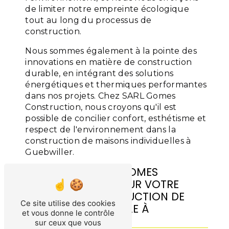
de limiter notre empreinte écologique
tout au long du processus de
construction.
Nous sommes également à la pointe des
innovations en matière de construction
durable, en intégrant des solutions
énergétiques et thermiques performantes
dans nos projets. Chez SARL Gomes
Construction, nous croyons qu'il est
possible de concilier confort, esthétisme et
respect de l'environnement dans la
construction de maisons individuelles à
Guebwiller.
CONTACTEZ SARL GOMES
CONSTRUCTION POUR VOTRE
PROJET DE CONSTRUCTION DE
Ce site utilise des cookies
MAISON INDIVIDUELLE À
et vous donne le contrôle
GUEBWILLER
sur ceux que vous