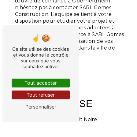
œuvre de confiance à Oberhergheim,
n'hésitez pas à contacter SARL Gomes
Construction. L'équipe se tient à votre
disposition pour étudier votre projet et
vous proposer des solutions adaptées à
vos besoins. Faites confiance à SARL Gomes
Construction pour la réalisation de vos
travaux de construction dans la ville de
Ce site utilise des cookies
Oberhergheim.
et vous donne le contrôle
sur ceux que vous
souhaitez activer
En savoir plus
Contactez-nous
Tout accepter
Tout refuser
ADRESSE
Personnaliser
6 Rue de la Forêt Noire
68127 Niederhergheim