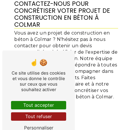
CONTACTEZ-NOUS POUR
CONCRÉTISER VOTRE PROJET DE
CONSTRUCTION EN BÉTON À
COLMAR
Vous avez un projet de construction en
béton à Colmar ? N'hésitez pas à nous
contacter pour obtenir un devis
personnalisé et bénéficier de l'expertise de
SARL Gomes Construction. Notre équipe
est à votre écoute pour répondre à toutes
vos questions et vous accompagner dans
Ce site utilise des cookies
la réalisation de vos projets. Faites
et vous donne le contrôle
confiance à notre savoir-faire et à notre
sur ceux que vous
souhaitez activer
professionnalisme pour concrétiser vos
rêves de construction en béton à Colmar.
Tout accepter
En savoir plus
Tout refuser
Contactez-nous
Personnaliser